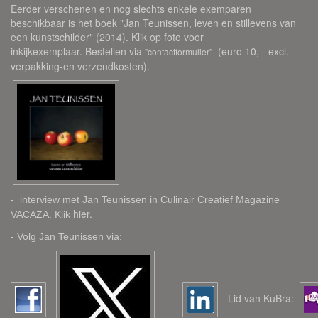
Eerder verschenen en nog slechts enkele exemparen
beschikbaar is het boek "Jan Teunissen, leven en stillevens van
een kunstschilder" (2014). Klik op foto voor
inkijkexemplaar. Bestellen via
(euro 10,- excl.
"contactformulier"
verpakking-en verzendkosten).
- interview met Jan Teunissen in Culinair Creatief Magazine
hier
.
VACAZA. Klik
- Volg Jan Teunissen via:
Lid van KuBra: