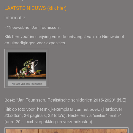
LAATSTE NIEUWS (klik hier)
Informatie:
- "Nieuwsbrief Jan Teunissen"
.
hier
voor
Klik
inschrijving voor de ontvangst van de Nieuwsbrief
en uitnodigingen voor exposities.
"Jan Teunissen, Realistische schilderijen 2015-2020" (N,E)
Boek:
Klik op foto voor het inkijkexemplaar
Hardcover
van het boek. (
23x23cm, 36 pagina's, 32 foto's). Bestellen via
"contactformulier"
(euro 20,- excl. verpakking-en verzendkosten).