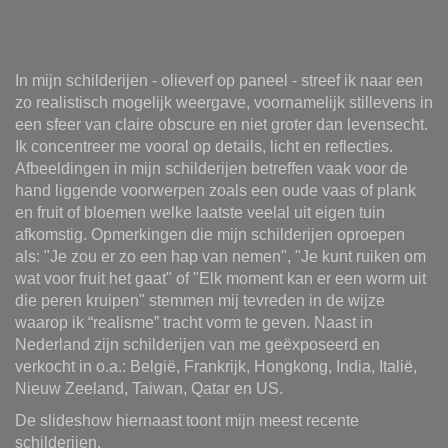
In mijn schilderijen - olieverf op paneel - streef ik naar een
zo realistisch mogelijk weergave, voornamelijk stillevens in
een sfeer van claire obscure en niet groter dan levensecht.
Ik concentreer me vooral op details, licht en reflecties.
Afbeeldingen in mijn schilderijen betreffen vaak voor de
hand liggende voorwerpen zoals een oude vaas of plank
en fruit of bloemen welke laatste veelal uit eigen tuin
afkomstig. Opmerkingen die mijn schilderijen oproepen
als: "Je zou er zo een hap van nemen", "Je kunt ruiken om
wat voor fruit het gaat" of "Elk moment kan er een worm uit
die peren kruipen" stemmen mij tevreden in de wijze
waarop ik “realisme” tracht vorm te geven. Naast in
Nederland zijn schilderijen van me geëxposeerd en
verkocht in o.a.: België, Frankrijk, Hongkong, India, Italië,
Nieuw Zeeland, Taiwan, Qatar en US.
De slideshow hiernaast toont mijn meest recente
schilderijen.