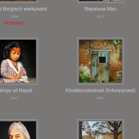
t Belgisch werkpaard
Nepalese Man
2008
2017
VERKOCHT
eisje uit Nepal
Kloddenzakstraat (linkerpaneel)
2011
2007