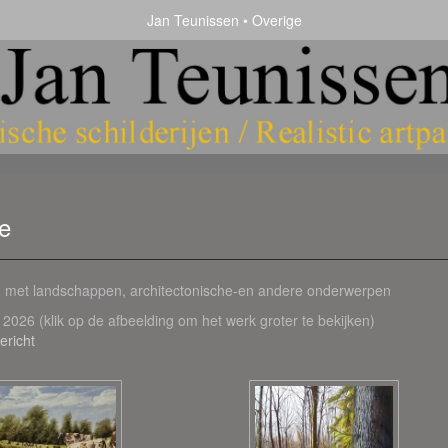
Jan Teunissen
Overige
e
en met landschappen, architectonische-en andere onderwerpen
t 2026
(klik op de afbeelding om het werk groter te bekijken)
ericht