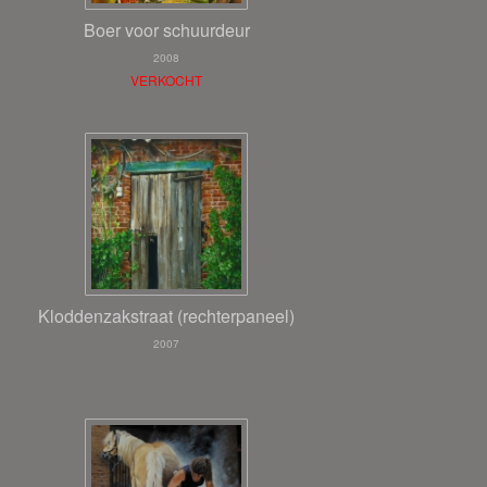
Boer voor schuurdeur
2008
VERKOCHT
Kloddenzakstraat (rechterpaneel)
2007