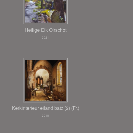
Heilige Eik Oirschot
2021
Kerkinterieur eiland batz (2) (Fr.)
2018