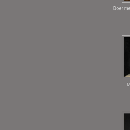
Boer me
M