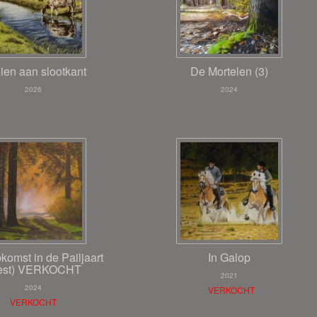
ien aan slootkant
De Mortelen (3)
2026
2024
omst in de Pailjaart
In Galop
est) VERKOCHT
2021
2024
VERKOCHT
VERKOCHT