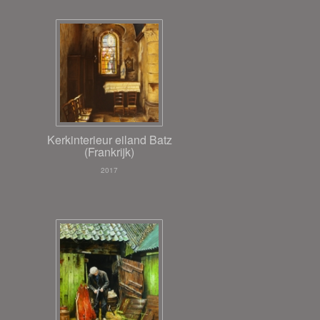
Kerkinterieur eiland Batz
(Frankrijk)
2017