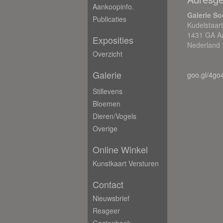
Aankoopinfo.
Galerie So
Publicaties
Kudelstaar
1431 GA A
Exposities
Nederland
Overzicht
Galerie
goo.gl/4go
Stillevens
Bloemen
Dieren/Vogels
Overige
Online Winkel
Kunstkaart Versturen
Contact
Nieuwsbrief
Reageer