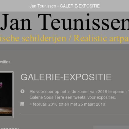
Jan Teunissen
GALERIE-EXPOSITIE
sities
GALERIE-EXPOSITIE
Als voorloper op het in de zomer van 2018 te openen
Galerie Sous-Terre een tweetal voor-exposities.
4 februari 2018 tot en met 25 maart 2018
egevens