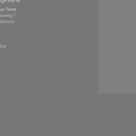
us Terre
tseweg 1
alsmeer
4Lq