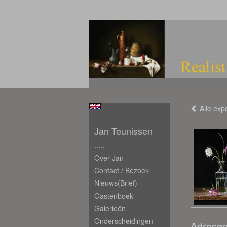
Alle expo
Jan Teunissen
.....
Over Jan
Contact / Bezoek
Nieuws(brief)
Gastenboek
Galerieën
Onderscheidingen
Adresg