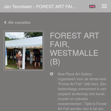
Jan Teunissen - FOREST ART FAIR, WESTMALLE (B)
Tog
navi
Alle exposities
FOREST ART
FAIR,
WESTMALLE
(B)
New Place Art Gallery
organiseert voor de derde keer
"Forest Art Fair" (klik hier). Een
hedendaags evenement in een
utopisch landschap met kunst,
muziek en culinaire
meesterwerken. Tijdens Forest
Art Fair worden een 6-tal van