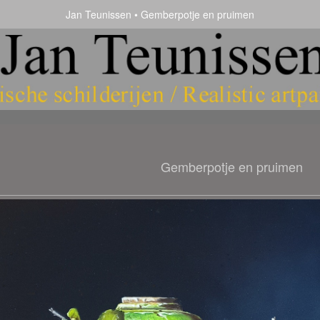
Jan Teunissen
Gemberpotje en pruimen
Gemberpotje en pruimen