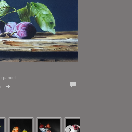
Op paneel
to