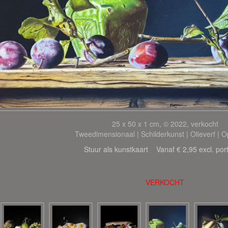
25 x 50 x 1 cm, © 2022, verkocht
Tweedimensionaal | Schilderkunst | Olieverf | 
Stuur als kunstkaart
Vanaf € 2,95 excl. por
VERKOCHT