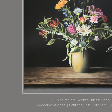
65 x 55 x 1 cm, © 2025, niet te koop
Tweedimensionaal | Schilderkunst | Olieverf | 