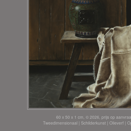
60 x 50 x 1 cm, © 2026, prijs op aanvra
Tweedimensionaal | Schilderkunst | Olieverf | 