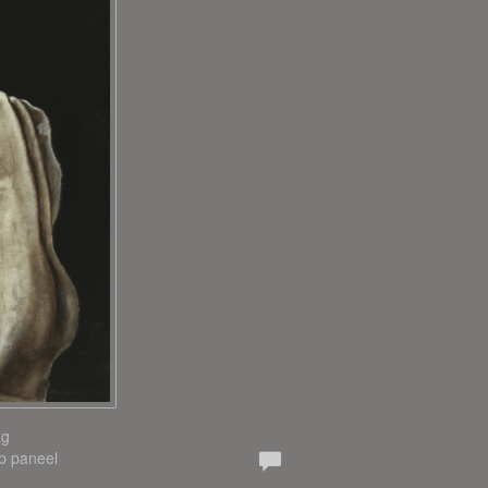
ag
Op paneel