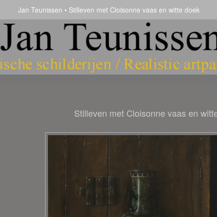
Jan Teunissen
Stilleven met Cloisonne vaas en witte doek
Stilleven met Cloisonne vaas en witt