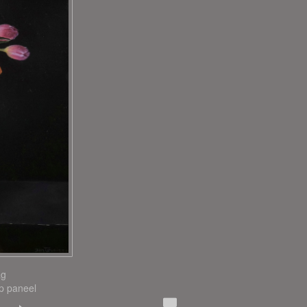
ag
Op paneel