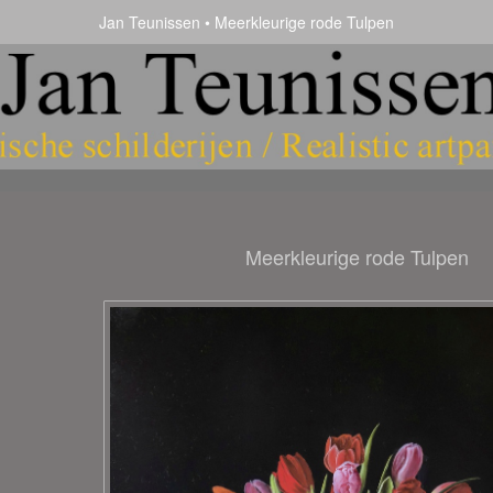
Jan Teunissen
Meerkleurige rode Tulpen
Meerkleurige rode Tulpen