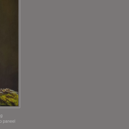
ag
Op paneel