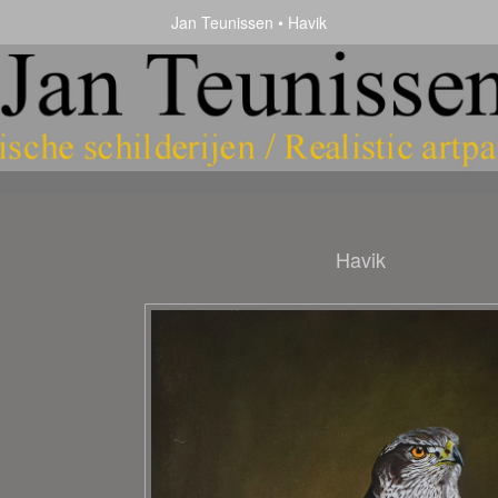
Jan Teunissen
Havik
Havik